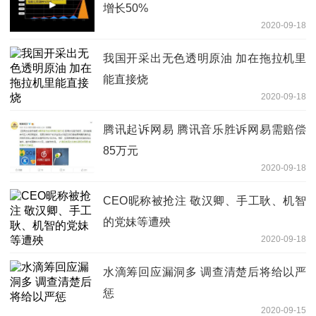
增长50%
2020-09-18
我国开采出无色透明原油 加在拖拉机里
能直接烧
2020-09-18
腾讯起诉网易 腾讯音乐胜诉网易需赔偿
85万元
2020-09-18
CEO昵称被抢注 敬汉卿、手工耿、机智
的党妹等遭殃
2020-09-18
水滴筹回应漏洞多 调查清楚后将给以严
惩
2020-09-15