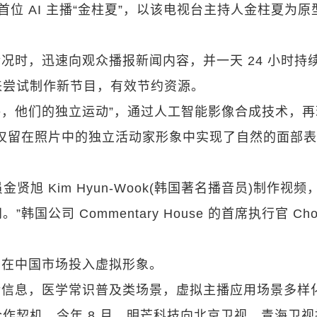
出首位 AI 主播“金柱夏”，以该电视台主持人金柱夏为原
况时，迅速向观众播报新闻内容，并一天 24 小时持
来尝试制作新节目，有效节约资源。
arajie，他们的独立运动”，通过人工智能影像合成技术，
在仅留在照片中的独立活动家形象中实现了自然的面部
播音员金贤旭 Kim Hyun-Wook(韩国著名播音员)制作视
公司 Commentary House 的首席执行官 Ch
，在中国市场投入虚拟形象。
活信息，医学常识普及类场景，虚拟主播应用场景多样
作契机。今年 8 月，明芒科技向北京卫视、青海卫视