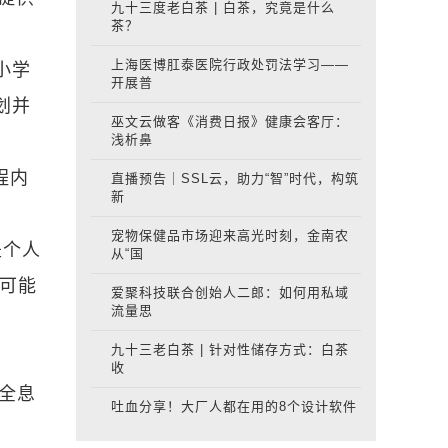
九十三度老白茶 | 白茶，究竟是什么
茶？
上海医博肛泰医院行政处罚法学习——
小学
开展普
划并
巫文云做客《消费日报》健康会客厅：
浅析鼻
程内
直播预告｜SSL云，助力“智”时代，构筑
新
宠物保健品市场迎来高光时刻，金南农
是个人
从“国
常可能
爱聚科技联合创始人二郎：如何用私域
流量思
九十三老白茶 | 针对性储存方式：白茶
收
从全息
吐血分享！大厂人都在用的8个设计软件