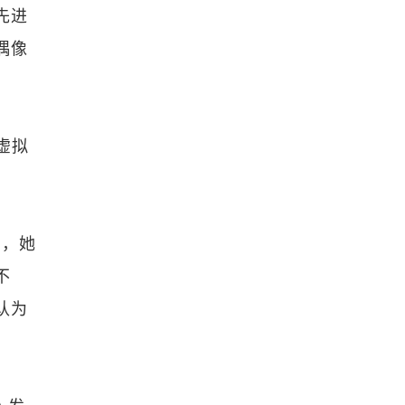
用先进
偶像
虚拟
实，她
不
认为