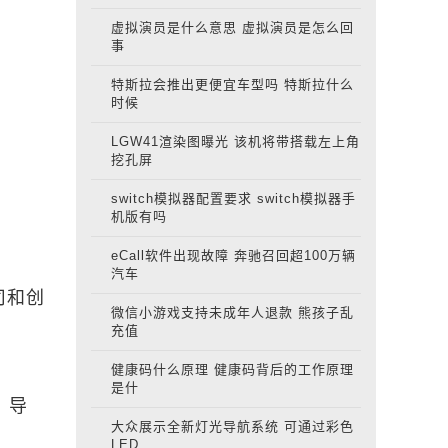
虚拟演员是什么意思 虚拟演员是怎么回
事
特斯拉会推出更便宜车型吗 特斯拉什么
时候
LGW41渲染图曝光 该机将带搭载左上角
挖孔屏
switch模拟器配置要求 switch模拟器手
机版有吗
eCall软件出现故障 奔驰召回超100万辆
汽车
司和创
微信小游戏支持未成年人退款 熊孩子乱
充值
健康码什么原理 健康码背后的工作原理
是什
、导
大众展示全新灯光导航系统 可通过彩色
LED