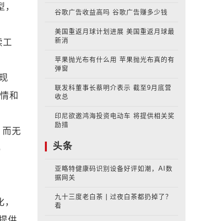
型，
谷歌广告收益高吗 谷歌广告赚多少钱
美国重返月球计划进展 美国重返月球最
新消
续工
苹果抛光布有什么用 苹果抛光布真的有
弹窗
再现
联发科董事长蔡明介表示 截至9月底营
表情和
收总
印尼欲邀鸿海投资电动车 将提供相关奖
励措
频，而无
头条
o
亚略特健康码识别设备好评如潮，AI数
据网关
九十三度老白茶 | 过夜白茶都扔掉了？
化，
看
提供